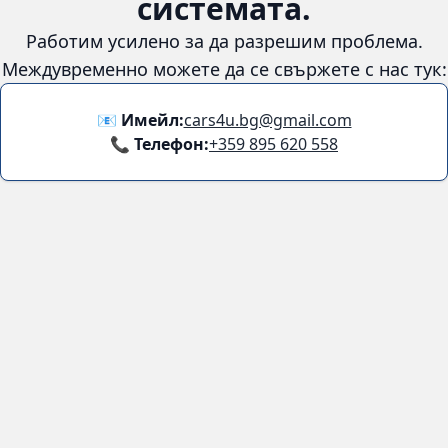
😞
Възникна грешка в
системата.
Работим усилено за да разрешим проблема. Междувременно
можете да се свържете с нас тук:
📧 Имейл:
cars4u.bg@gmail.com
📞 Телефон:
+359 895 620 558
Информация
За нас
Бланка за връщане