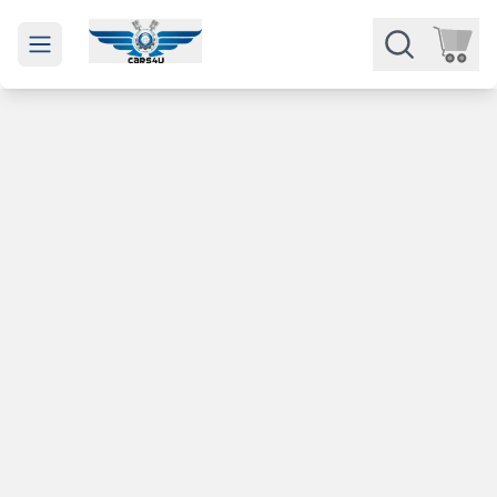
Open main menu
Части
Категории
Марки
Изкупуване
За нас