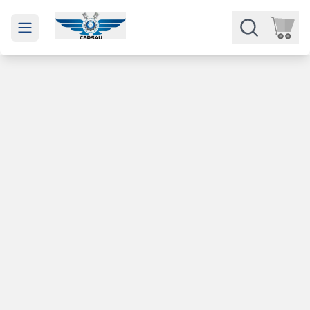
Open main menu
Части
Категории
Марки
Изкупуване
За нас