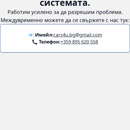
😞
Възникна грешка в
системата.
Работим усилено за да разрешим проблема. Междувременно
можете да се свържете с нас тук:
📧 Имейл:
cars4u.bg@gmail.com
📞 Телефон:
+359 895 620 558
Информация
За нас
Бланка за връщане