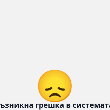
😞
ъзникна грешка в системат