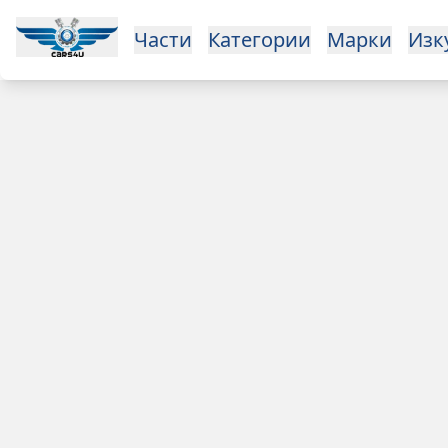
Open main menu
Части
Категории
Марки
Изкупуване
За нас