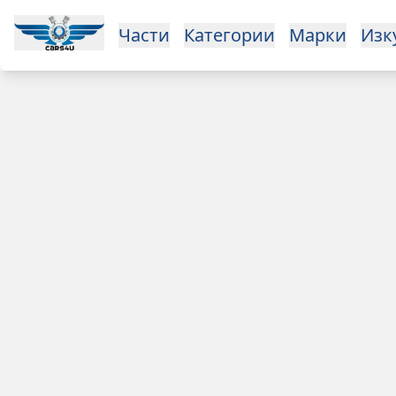
Open main menu
Части
Категории
Марки
Изкупуване
За нас