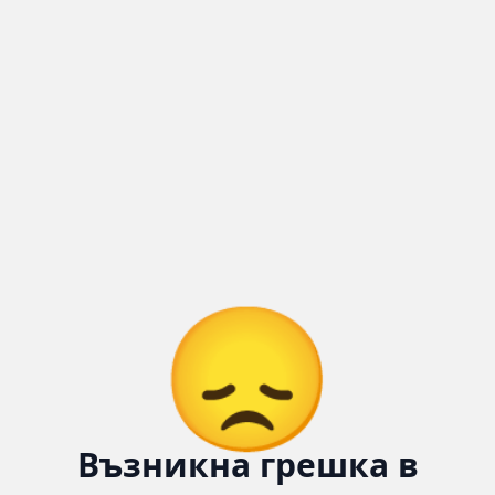
😞
Възникна грешка в