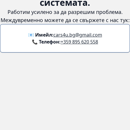
😞
Възникна грешка в
системата.
Работим усилено за да разрешим проблема. Междувременно
можете да се свържете с нас тук:
📧 Имейл:
cars4u.bg@gmail.com
📞 Телефон:
+359 895 620 558
Информация
За нас
Бланка за връщане