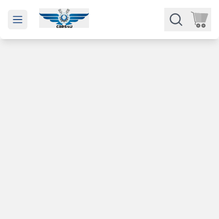
Open main menu
Части
Категории
Марки
Изкупуване
За нас