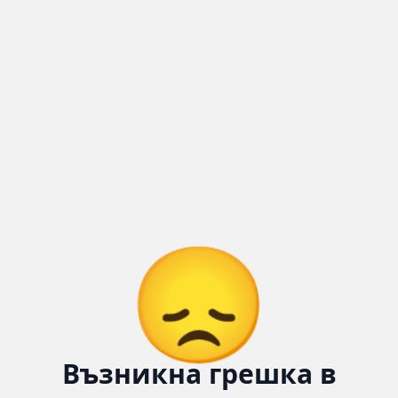
😞
Възникна грешка в