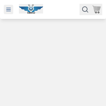
Open main menu
Части
Категории
Марки
Изкупуване
За нас