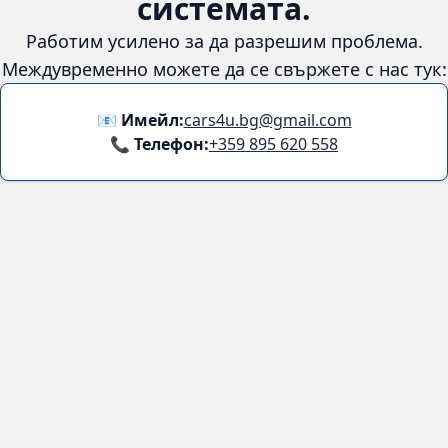
😞
Възникна грешка в
системата.
Работим усилено за да разрешим проблема. Междувременно
можете да се свържете с нас тук:
📧 Имейл:
cars4u.bg@gmail.com
📞 Телефон:
+359 895 620 558
Информация
За нас
Бланка за връщане