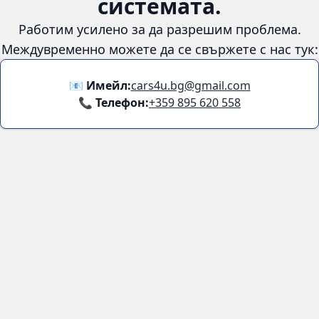
😞
Възникна грешка в
системата.
Работим усилено за да разрешим проблема. Междувременно
можете да се свържете с нас тук:
📧 Имейл:
cars4u.bg@gmail.com
📞 Телефон:
+359 895 620 558
Информация
За нас
Бланка за връщане