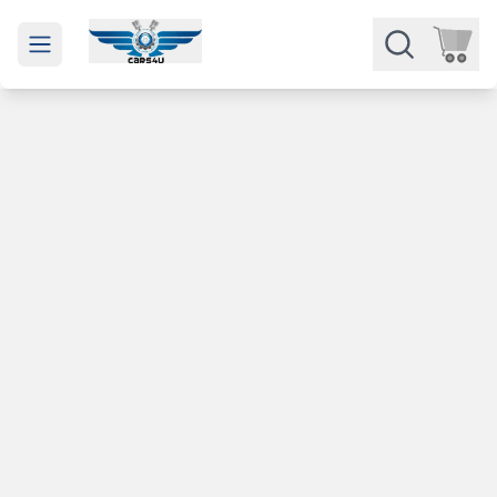
Open main menu
Части
Категории
Марки
Изкупуване
За нас