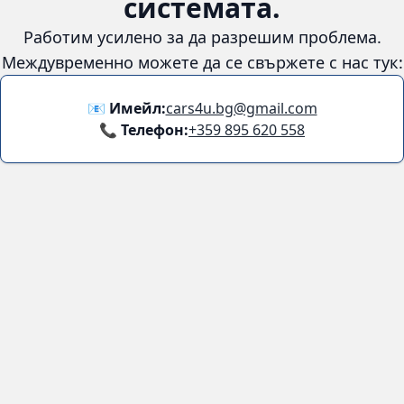
😞
Възникна грешка в
системата.
Работим усилено за да разрешим проблема. Междувременно
можете да се свържете с нас тук:
📧 Имейл:
cars4u.bg@gmail.com
📞 Телефон:
+359 895 620 558
Информация
За нас
Бланка за връщане