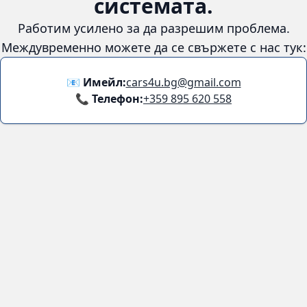
😞
Възникна грешка в
системата.
Работим усилено за да разрешим проблема. Междувременно
можете да се свържете с нас тук:
📧 Имейл:
cars4u.bg@gmail.com
📞 Телефон:
+359 895 620 558
Информация
За нас
Бланка за връщане