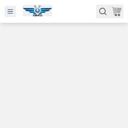
Open main menu
Части
Категории
Марки
Изкупуване
За нас