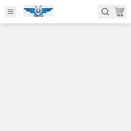
Open main menu
Части
Категории
Марки
Изкупуване
За нас