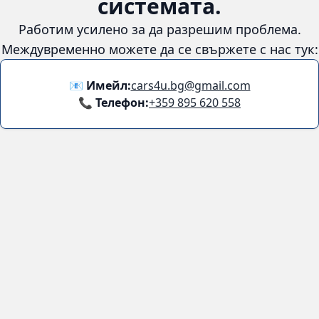
😞
Възникна грешка в
системата.
Работим усилено за да разрешим проблема. Междувременно
можете да се свържете с нас тук:
📧 Имейл:
cars4u.bg@gmail.com
📞 Телефон:
+359 895 620 558
Информация
За нас
Бланка за връщане