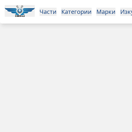
Open main menu
Части
Категории
Марки
Изкупуване
За нас