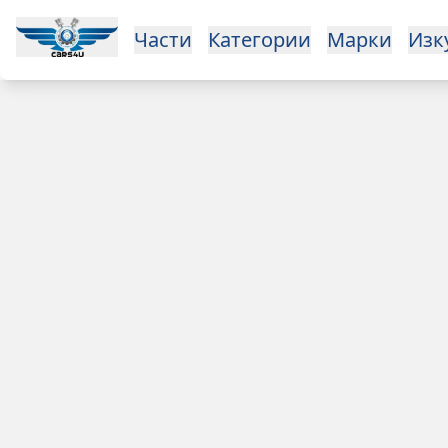
Open main menu
Части
Категории
Марки
Изкупуване
За нас