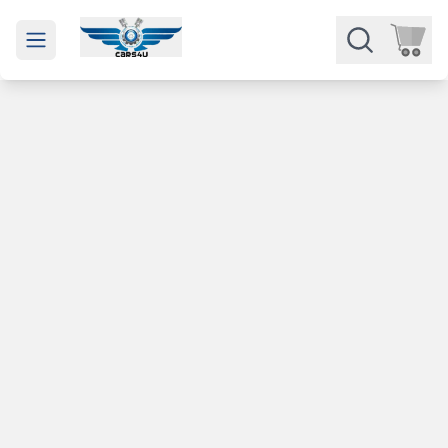
Open main menu
Части
Категории
Марки
Изкупуване
За нас