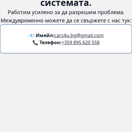
😞
Възникна грешка в
системата.
Работим усилено за да разрешим проблема. Междувременно
можете да се свържете с нас тук:
📧 Имейл:
cars4u.bg@gmail.com
📞 Телефон:
+359 895 620 558
Информация
За нас
Бланка за връщане