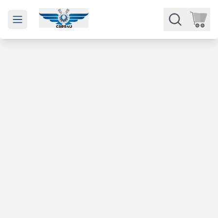
Open main menu
Части
Категории
Марки
Изкупуване
За нас