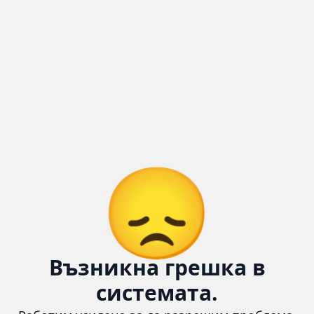
😞
Възникна грешка в
системата.
Работим усилено за да разрешим проблема. Междувременно
можете да се свържете с нас тук:
📧 Имейл:
cars4u.bg@gmail.com
📞 Телефон:
+359 895 620 558
Информация
За нас
Бланка за връщане