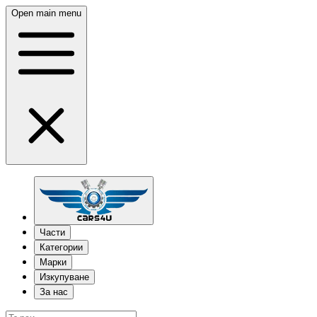
Open main menu
Части
Категории
Марки
Изкупуване
За нас