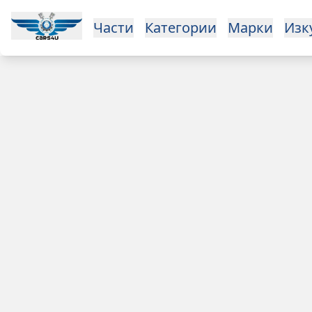
Open main menu
Части
Категории
Марки
Изкупуване
За нас