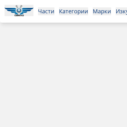
Open main menu
Части
Категории
Марки
Изкупуване
За нас