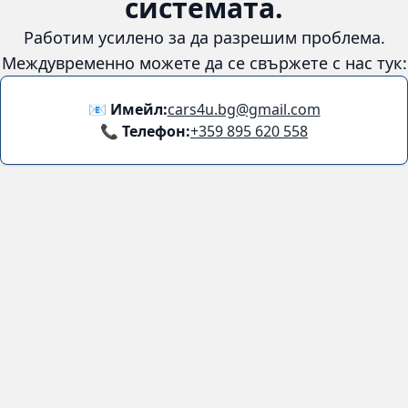
😞
Възникна грешка в
системата.
Работим усилено за да разрешим проблема. Междувременно
можете да се свържете с нас тук:
📧 Имейл:
cars4u.bg@gmail.com
📞 Телефон:
+359 895 620 558
Информация
За нас
Бланка за връщане