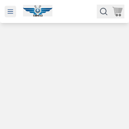
Open main menu
Части
Категории
Марки
Изкупуване
За нас