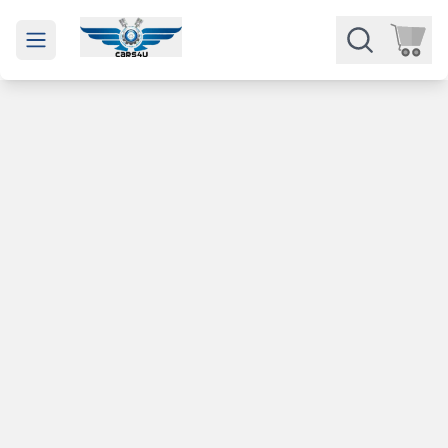
Open main menu
Части
Категории
Марки
Изкупуване
За нас