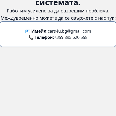
😞
Възникна грешка в
системата.
Работим усилено за да разрешим проблема. Междувременно
можете да се свържете с нас тук:
📧 Имейл:
cars4u.bg@gmail.com
📞 Телефон:
+359 895 620 558
Информация
За нас
Бланка за връщане