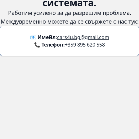
😞
Възникна грешка в
системата.
Работим усилено за да разрешим проблема. Междувременно
можете да се свържете с нас тук:
📧 Имейл:
cars4u.bg@gmail.com
📞 Телефон:
+359 895 620 558
Информация
За нас
Бланка за връщане