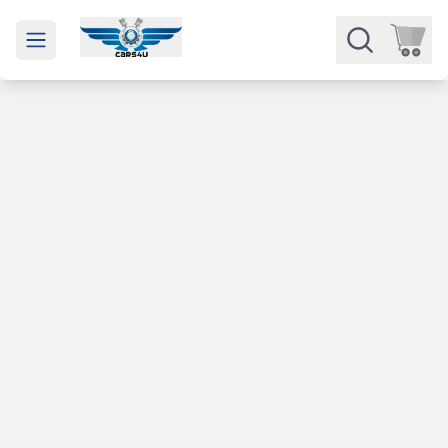
Open main menu
Части
Категории
Марки
Изкупуване
За нас