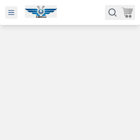
Open main menu
Части
Категории
Марки
Изкупуване
За нас