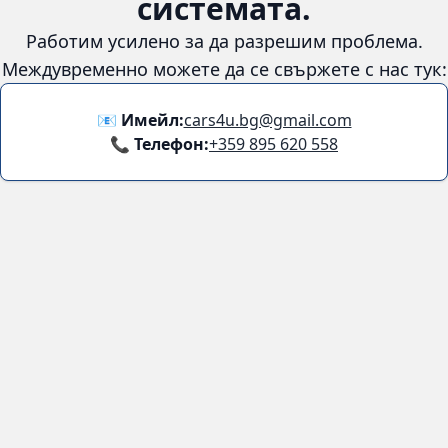
😞
Възникна грешка в
системата.
Работим усилено за да разрешим проблема. Междувременно
можете да се свържете с нас тук:
📧 Имейл:
cars4u.bg@gmail.com
📞 Телефон:
+359 895 620 558
Информация
За нас
Бланка за връщане