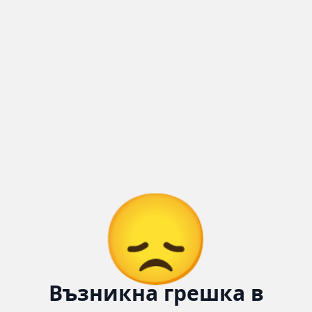
😞
Възникна грешка в