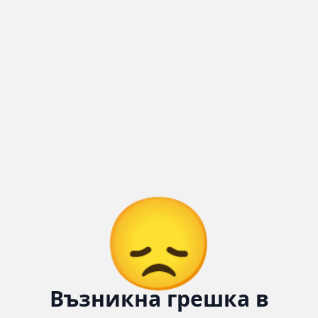
😞
Възникна грешка в