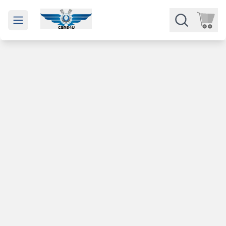
Open main menu
Части
Категории
Марки
Изкупуване
За нас