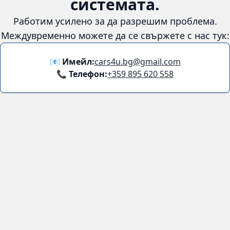
😞
Възникна грешка в
системата.
Работим усилено за да разрешим проблема. Междувременно
можете да се свържете с нас тук:
📧 Имейл:
cars4u.bg@gmail.com
📞 Телефон:
+359 895 620 558
Информация
За нас
Бланка за връщане